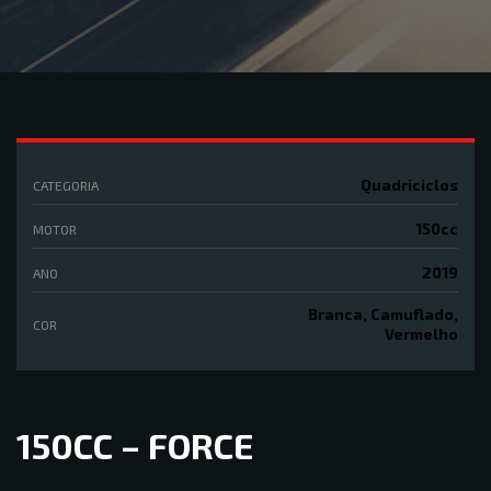
Quadriciclos
CATEGORIA
150cc
MOTOR
2019
ANO
Branca, Camuflado,
COR
Vermelho
150CC – FORCE