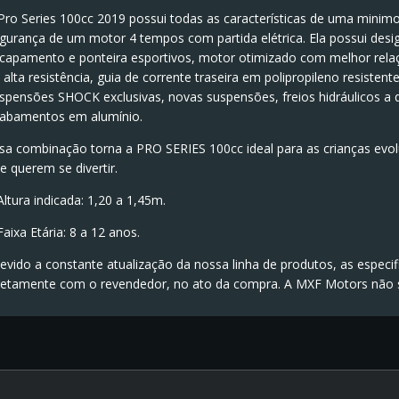
Pro Series 100cc 2019 possui todas as características de uma mini
gurança de um motor 4 tempos com partida elétrica. Ela possui desi
capamento e ponteira esportivos, motor otimizado com melhor relaç
 alta resistência, guia de corrente traseira em polipropileno resisten
spensões SHOCK exclusivas, novas suspensões, freios hidráulicos a d
abamentos em alumínio.
sa combinação torna a PRO SERIES 100cc ideal para as crianças evol
e querem se divertir.
Altura indicada: 1,20 a 1,45m.
Faixa Etária: 8 a 12 anos.
evido a constante atualização da nossa linha de produtos, as especi
retamente com o revendedor, no ato da compra. A MXF Motors não se 