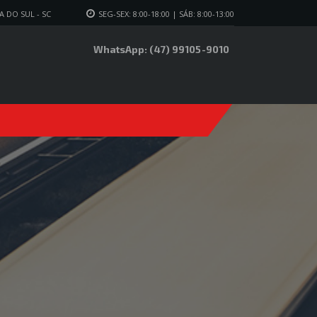
 DO SUL - SC
SEG-SEX: 8:00-18:00 | SÁB: 8:00-13:00
WhatsApp: (47) 99105-9010