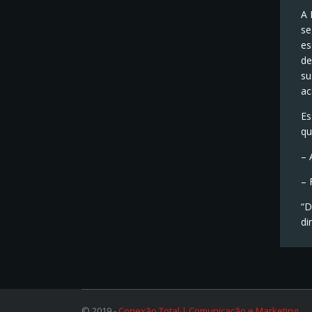
A 
se
es
de
su
ac
Es
qu
– 
– 
“D
di
© 2019 -
Conexão Total | Comunicação e Marketing