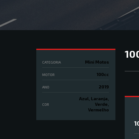
10
Mini Motos
CATEGORIA
100cc
MOTOR
2019
ANO
Azul, Laranja,
Verde,
COR
Vermelho
1