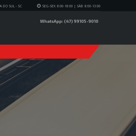
 DO SUL - SC
SEG-SEX: 8:00-18:00 | SÁB: 8:00-13:00
WhatsApp: (47) 99105-9010