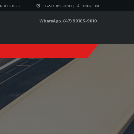
 DO SUL - SC
SEG-SEX: 8:00-18:00 | SÁB: 8:00-13:00
WhatsApp: (47) 99105-9010